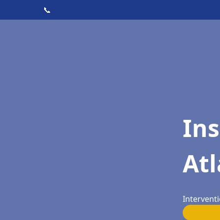
📞
Ins
At
Intervent