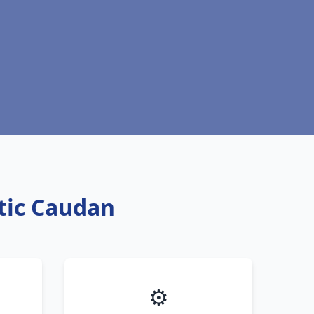
ntic Caudan
⚙️