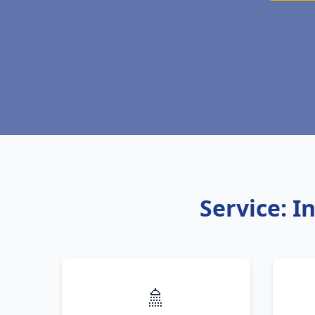
Service: I
🚿