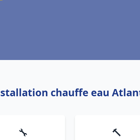
nstallation chauffe eau Atla
🔧
🔨