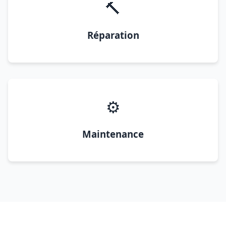
🔨
Réparation
⚙️
Maintenance