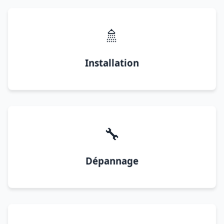
🚿
Installation
🔧
Dépannage