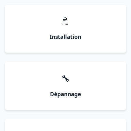
🚿
Installation
🔧
Dépannage