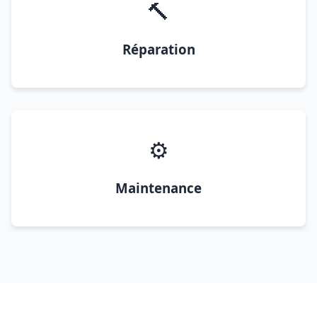
🔨
Réparation
⚙️
Maintenance