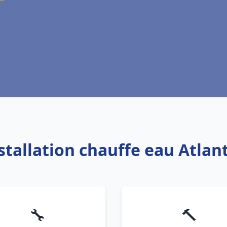
stallation chauffe eau Atlan
🔧
🔨