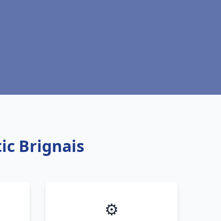
tic Brignais
⚙️