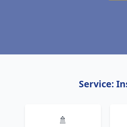
Service: In
🚿