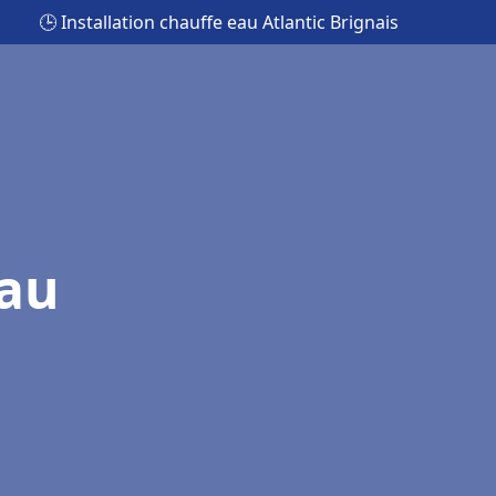
🕒 Installation chauffe eau Atlantic Brignais
eau