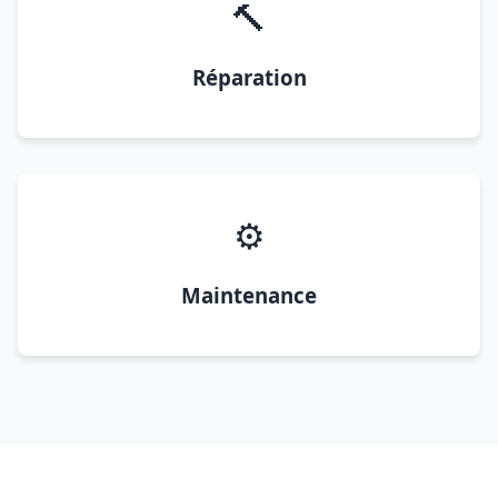
🔨
Réparation
⚙️
Maintenance