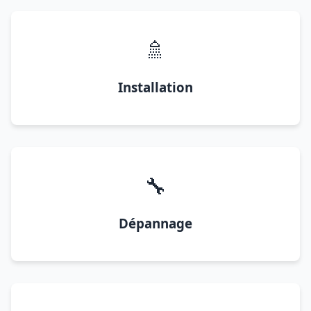
🚿
Installation
🔧
Dépannage