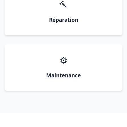
🔨
Réparation
⚙️
Maintenance