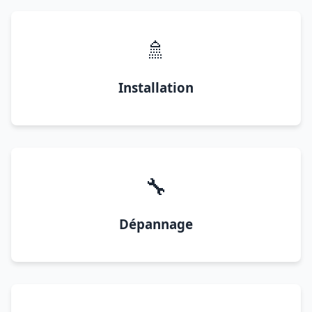
🚿
Installation
🔧
Dépannage