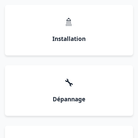
🚿
Installation
🔧
Dépannage