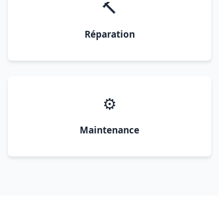
🔨
Réparation
⚙️
Maintenance