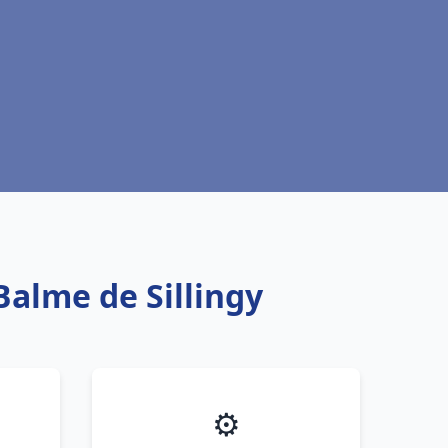
 Balme de Sillingy
⚙️