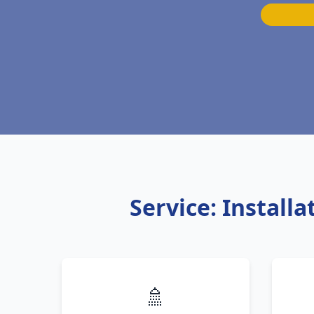
Service: Installa
🚿