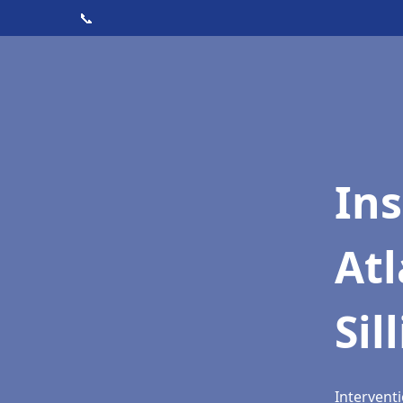
📞
Ins
Atl
Sil
Interventi