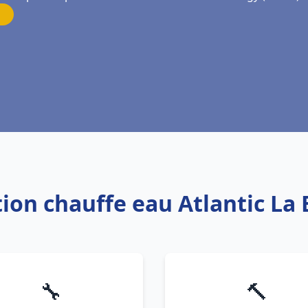
tion chauffe eau Atlantic La
🔧
🔨