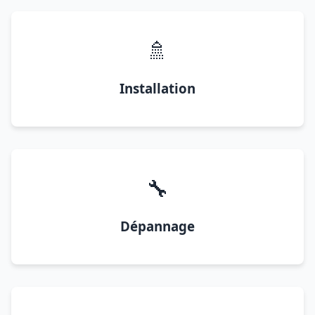
🚿
Installation
🔧
Dépannage