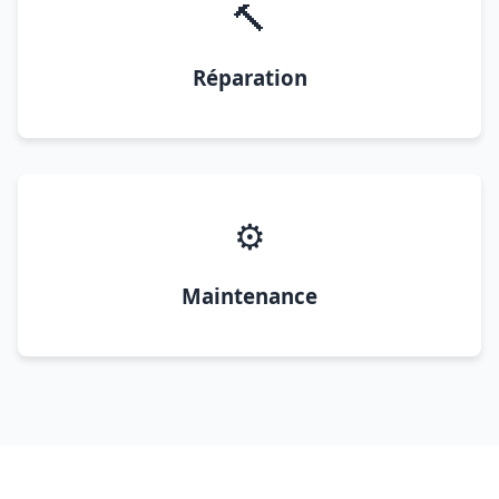
🔨
Réparation
⚙️
Maintenance