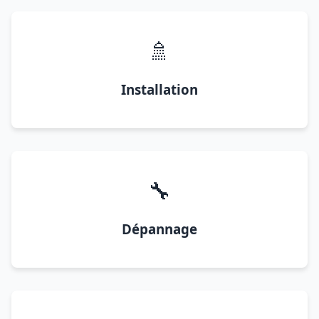
🚿
Installation
🔧
Dépannage