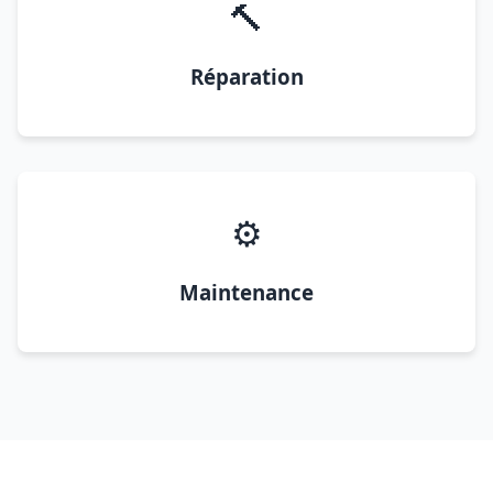
🔨
Réparation
⚙️
Maintenance