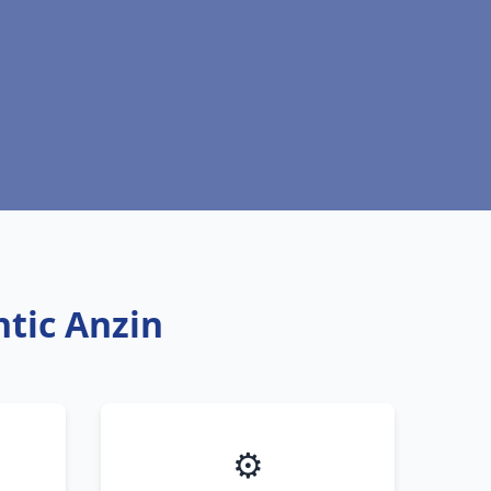
ntic Anzin
⚙️