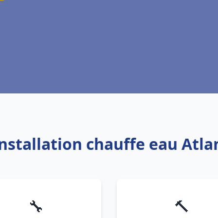
Installation chauffe eau Atla
🔧
🔨