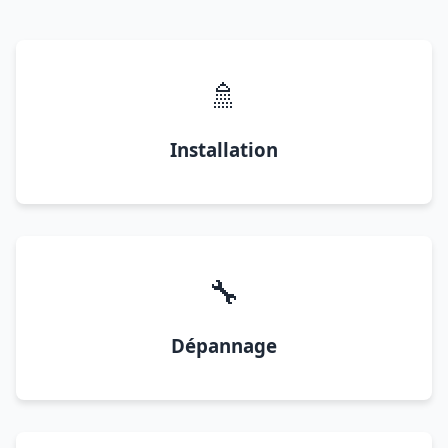
🚿
Installation
🔧
Dépannage