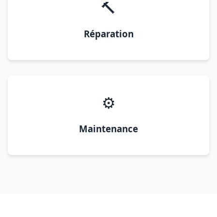
🔨
Réparation
⚙️
Maintenance