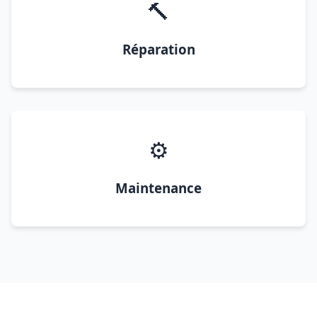
🔨
Réparation
⚙️
Maintenance